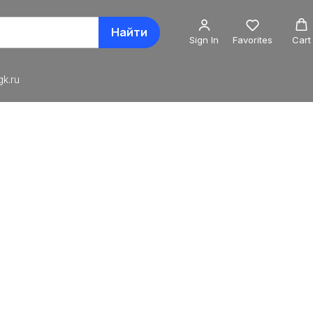
Найти
Sign In
Favorites
Cart
k.ru