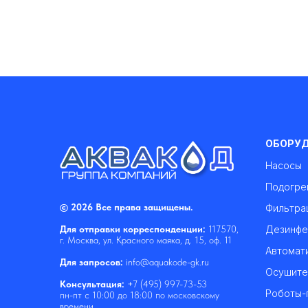
ОБОРУ
Насосы
Подогре
© 2026 Все права защищены.
Фильтра
Дезинфе
Для отправки корреспонденции:
117570,
г. Москва, ул. Красного маяка, д. 15, оф. 11
Автомат
Для запросов:
info@aquakode-gk.ru
Осушите
Консультация:
+7 (495) 997-73-53
Роботы-
пн-пт с 10:00 до 18:00 по московскому
времени