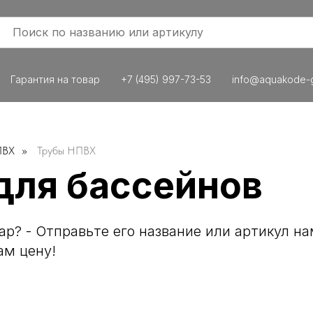
Гарантия на товар
+7 (495) 997-73-53
info@aquakode-g
ПВХ
»
Трубы НПВХ
для бассейнов
р? - Отправьте его название или артикул на
ам цену!