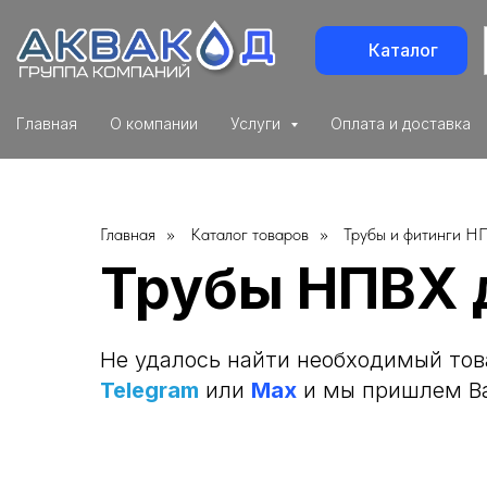
Каталог
Главная
О компании
Услуги
Оплата и доставка
Главная
»
Каталог товаров
»
Трубы и фитинги Н
Трубы НПВХ 
Не удалось найти необходимый това
Telegram
или
Max
и мы пришлем В