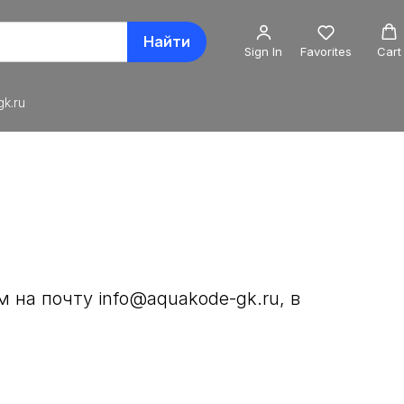
Найти
Sign In
Favorites
Cart
k.ru
м на почту info@aquakode-gk.ru
, в