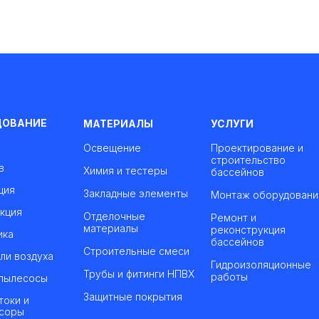
ДОВАНИЕ
МАТЕРИАЛЫ
УСЛУГИ
Освещение
Проектирование и
строительство
в
Химия и тестеры
бассейнов
ция
Закладные элементы
Монтаж оборудовани
кция
Отделочные
Ремонт и
материалы
реконструкция
ика
бассейнов
Строительные смеси
ли воздуха
Гидроизоляционные
Трубы и фитинги НПВХ
работы
пылесосы
Защитные покрытия
токи и
соры