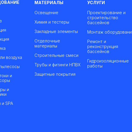
ДОВАНИЕ
МАТЕРИАЛЫ
УСЛУГИ
Освещение
Проектирование и
строительство
в
Химия и тестеры
бассейнов
ция
Закладные элементы
Монтаж оборудовани
кция
Отделочные
Ремонт и
материалы
реконструкция
ика
бассейнов
Строительные смеси
ли воздуха
Гидроизоляционные
Трубы и фитинги НПВХ
работы
пылесосы
Защитные покрытия
токи и
соры
ры и
ики
 и SPA