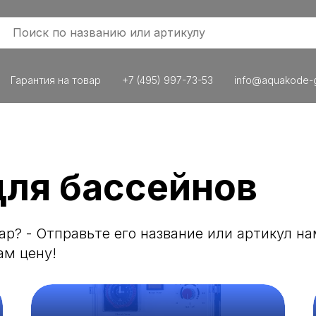
Гарантия на товар
+7 (495) 997-73-53
info@aquakode-g
для бассейнов
р? - Отправьте его название или артикул на
ам цену!