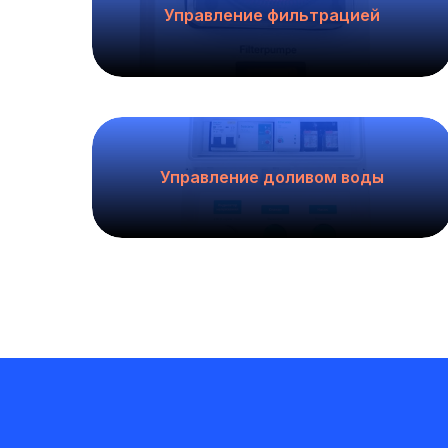
Управление фильтрацией
Управление доливом воды