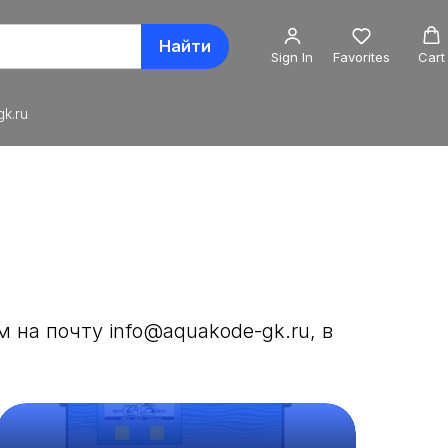
Найти
Sign In
Favorites
Cart
k.ru
м на почту info@aquakode-gk.ru
, в