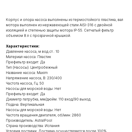
Добавить в корзину
Корпус и опора насоса выполнены из термостойкого пластика, вал
мотора выполнен из нержавеющей стали AISI-316 с двойной
изоляцией и степенью защиты мотора IP-55. Сетчатый фильтр
объемом 8 л с прозрачной крышкой.
Характеристики:
Давление насоса, м вод.ст.: 10
Материал насоса: Пластик
Префильтр входит: Да
Тип (Насосы): Центробежный
Название насоса: Maxim
Напряжение насоса, В: 230/400
Частота насоса, Гц: 50
Насосы для морской воды: Нет
Префильтр входит: Да
Диаметр патрубка, мм/дюйм: 110 вход/90 выход
Подача: Вертикальная
Насосы для морской воды: Нет
Частота вращения двигателя, об/мин: 2860
Производитель: AstralPool
Страна производства: Испания
Условия доставки: Доставка осуществляется после 100%