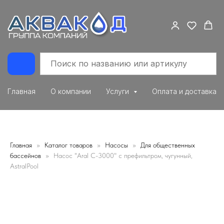
Главная
О компании
Услуги
Оплата и доставка
Главная
Каталог товаров
Насосы
Для общественных
бассейнов
Насос "Aral C-3000" с префильтром, чугунный,
AstralPool