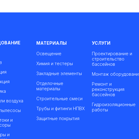
ДОВАНИЕ
МАТЕРИАЛЫ
УСЛУГИ
Освещение
Проектирование и
строительство
в
Химия и тестеры
бассейнов
ция
Закладные элементы
Монтаж оборудовани
кция
Отделочные
Ремонт и
материалы
реконструкция
ика
бассейнов
Строительные смеси
ли воздуха
Гидроизоляционные
Трубы и фитинги НПВХ
работы
пылесосы
Защитные покрытия
токи и
соры
ры и