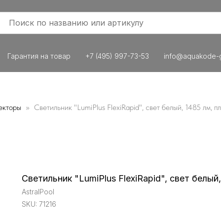
Гарантия на товар
+7 (495) 997-73-53
info@aquakode-g
екторы
Светильник "LumiPlus FlexiRapid", свет белый, 1485 лм, пл
Светильник "LumiPlus FlexiRapid", свет белый, 
AstralPool
SKU:
71216