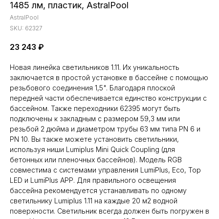
1485 лм, плaстик, AstralPool
AstralPool
SKU:
62327
23 243
₽
Новая линейка светильников 1.11. Их уникальность
заключается в простой установке в бассейне с помощью
резьбового соединения 1,5". Благодаря плоской
передней части обеспечивается единство конструкции с
бассейном. Также переходники 62395 могут быть
подключены к закладным с размером 59,3 мм или
резьбой 2 дюйма и диаметром трубы 63 мм типа PN 6 и
PN 10. Вы также можете установить светильники,
используя ниши Lumiplus Mini Quick Coupling (для
бетонных или пленочных бассейнов). Модель RGB
совместима с системами управления LumiPlus, Eco, Top
LED и LumiPlus APP. Для правильного освещения
бассейна рекомендуется устанавливать по одному
светильнику Lumiplus 1.11 на каждые 20 м2 водной
поверхности. Светильник всегда должен быть погружен в