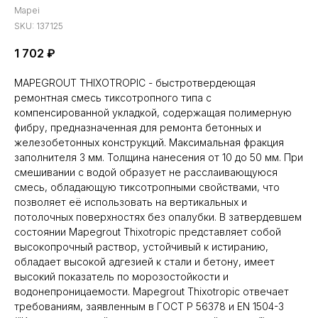
Mapei
SKU:
137125
1 702
₽
MAPEGROUT THIXOTROPIC - быстротвердеющая
ремонтная смесь тиксотропного типа с
компенсированной укладкой, содержащая полимерную
фибру, предназначенная для ремонта бетонных и
железобетонных конструкций. Максимальная фракция
заполнителя 3 мм. Толщина нанесения от 10 до 50 мм. При
смешивании с водой образует не расслаивающуюся
смесь, обладающую тиксотропными свойствами, что
позволяет её использовать на вертикальных и
потолочных поверхностях без опалубки. В затвердевшем
состоянии Mapegrout Thixotropic представляет собой
высокопрочный раствор, устойчивый к истиранию,
обладает высокой адгезией к стали и бетону, имеет
высокий показатель по морозостойкости и
водонепроницаемости. Mapegrout Thixotropic отвечает
требованиям, заявленным в ГОСТ Р 56378 и EN 1504-3