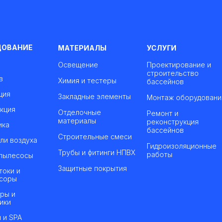
ДОВАНИЕ
МАТЕРИАЛЫ
УСЛУГИ
Освещение
Проектирование и
строительство
в
Химия и тестеры
бассейнов
ция
Закладные элементы
Монтаж оборудовани
кция
Отделочные
Ремонт и
материалы
реконструкция
ика
бассейнов
Строительные смеси
ли воздуха
Гидроизоляционные
Трубы и фитинги НПВХ
работы
пылесосы
Защитные покрытия
токи и
соры
ры и
ики
 и SPA