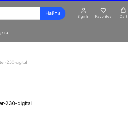
Найти
Sign In
Favorites
Cart
k.ru
er-230-digital
-230-digital