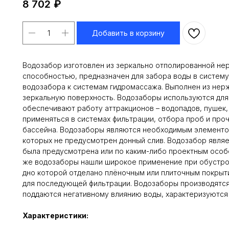
8 702
₽
Добавить в корзину
Водозабор изготовлен из зеркально отполированной не
способностью, предназначен для забора воды в систему
водозабора к системам гидромассажа. Выполнен из нерж
зеркальную поверхность. Водозаборы используются для 
обеспечивают работу аттракционов – водопадов, пушек, 
применяться в системах фильтрации, отбора проб и проч.
бассейна. Водозаборы являются необходимым элементом
которых не предусмотрен донный слив. Водозабор являе
была предусмотрена или по каким-либо проектным особе
же водозаборы нашли широкое применение при обустрой
дно которой отделано плёночным или плиточным покрыт
для последующей фильтрации. Водозаборы производятся 
поддаются негативному влиянию воды, характеризуются
Характеристики: