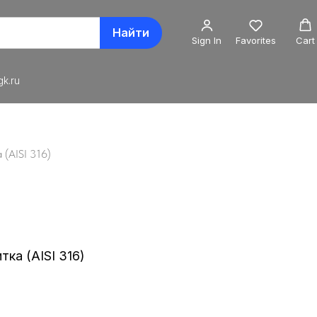
Найти
Sign In
Favorites
Cart
k.ru
 (AISI 316)
тка (AISI 316)