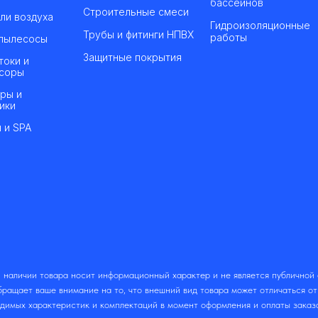
бассейнов
Строительные смеси
ли воздуха
Гидроизоляционные
Трубы и фитинги НПВХ
работы
пылесосы
Защитные покрытия
токи и
соры
ры и
ики
 и SPA
 наличии товара носит информационный характер и не является публичной
ращает ваше внимание на то, что внешний вид товара может отличаться о
одимых характеристик и комплектаций в момент оформления и оплаты заказ