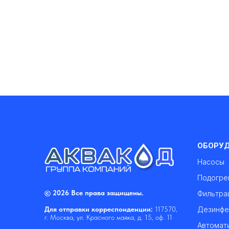
ОБОРУ
Насосы
Подогре
© 2026 Все права защищены.
Фильтра
Дезинфе
Для отправки корреспонденции:
117570,
г. Москва, ул. Красного маяка, д. 15, оф. 11
Автомат