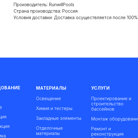
Производитель: RunwillPools
Cтрана производства: Россия
Условия доставки: Доставка осуществляется после 100
ДОВАНИЕ
МАТЕРИАЛЫ
УСЛУГИ
Освещение
Проектирование и
строительство
в
Химия и тестеры
бассейнов
ция
Закладные элементы
Монтаж оборудовани
кция
Отделочные
Ремонт и
материалы
реконструкция
ика