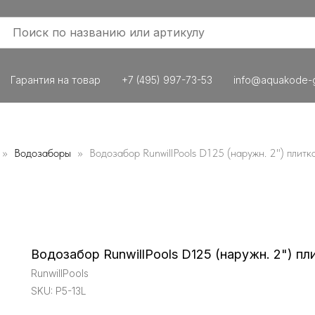
Гарантия на товар
+7 (495) 997-73-53
info@aquakode-g
Водозаборы
Водозабор RunwillPools D125 (наружн. 2") плитка
Водозабор RunwillPools D125 (наружн. 2") пли
RunwillPools
SKU:
P5-13L