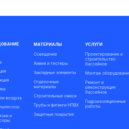
ДОВАНИЕ
МАТЕРИАЛЫ
УСЛУГИ
Освещение
Проектирование и
строительство
в
Химия и тестеры
бассейнов
ция
Закладные элементы
Монтаж оборудовани
кция
Отделочные
Ремонт и
материалы
реконструкция
ика
бассейнов
Строительные смеси
ли воздуха
Гидроизоляционные
Трубы и фитинги НПВХ
работы
пылесосы
Защитные покрытия
токи и
соры