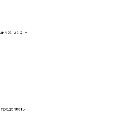
йна 25 и 50 м
% предоплаты