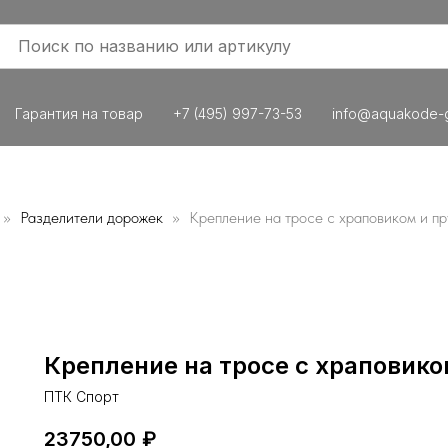
Гарантия на товар
+7 (495) 997-73-53
info@aquakode-g
Разделители дорожек
Крепление на тросе с храповиком и п
Крепление на тросе с храповик
ПТК Спорт
23750,00
₽