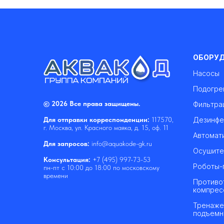
ОБОРУ
Насосы
Подогре
© 2026 Все права защищены.
Фильтра
Дезинфе
Для отправки корреспонденции:
117570,
г. Москва, ул. Красного маяка, д. 15, оф. 11
Автомат
Для запросов:
info@aquakode-gk.ru
Осушите
Консультация:
+7 (495) 997-73-53
Роботы-
пн-пт с 10:00 до 18:00 по московскому
времени
Противо
компрес
Тренаже
подъемн