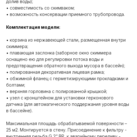
долив воды);
• совместимость со скимваком;
• возможность консервации приемного трубопровода.
Комплектация модели:
• корзина из нержавеющей стали, размещенная внутри
скиммера;
• плавающая заслонка (заборное окно скиммера
оснащено ею для регулировки потока воды и
предотвращения обратного выхода мусора в бассейн);
• полированная декоративная лицевая рамка;
• обжимной фланец с герметизирующими прокладками и
болтами;
• верхняя горловина с полированной крышкой;
• узел с кронштейном для установки герконового
датчика (для автоматического поддержания уровня воды
в бассейне).
Максимальная площадь обрабатываемой поверхности –
25 м2. Монтируется в стену. Присоединение к фильтру -
внутренняя резьба G 2’’ BР, к аварийному переливу -