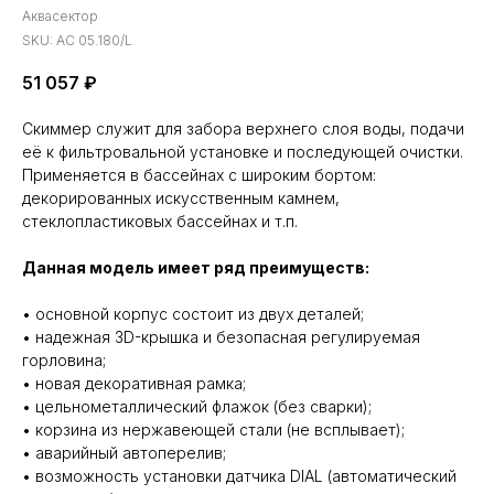
Аквасектор
SKU:
АС 05.180/L
51 057
₽
Скиммер служит для забора верхнего слоя воды, подачи
её к фильтровальной установке и последующей очистки.
Применяется в бассейнах с широким бортом:
декорированных искусственным камнем,
стеклопластиковых бассейнах и т.п.
Данная модель имеет ряд преимуществ:
• основной корпус состоит из двух деталей;
• надежная 3D-крышка и безопасная регулируемая
горловина;
• новая декоративная рамка;
• цельнометаллический флажок (без сварки);
• корзина из нержавеющей стали (не всплывает);
• аварийный автоперелив;
• возможность установки датчика DIAL (автоматический