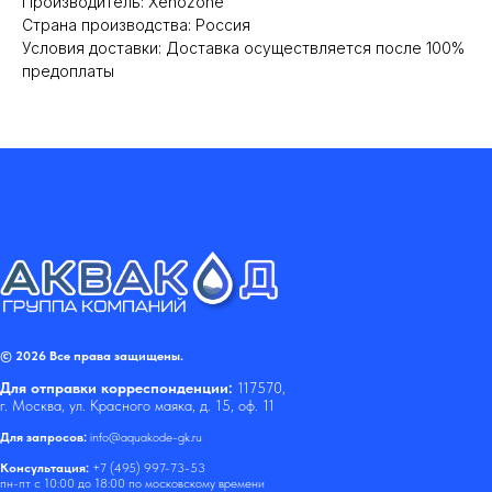
Производитель: Xenozone
Cтрана производства: Россия
Условия доставки: Доставка осуществляется после 100%
предоплаты
© 2026 Все права защищены.
Для отправки корреспонденции:
117570,
г. Москва, ул. Красного маяка, д. 15, оф. 11
Для запросов:
info@aquakode-gk.ru
Консультация:
+7 (495) 997-73-53
пн-пт с 10:00 до 18:00 по московскому времени