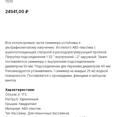
11310
24541,00
₽
Добавить в корзину
Все используемые части скиммера устойчивы к
ультрафиолетовому излучению. Из белого ABS-пластика с
шумопоглощающей створкой и расходорегулирующей пробкой.
Патрубки подсоединения 1 1/2 ” внутренний – 2” наружный. Также
поставляются скиммеры с внутренним подсоединением
диаметром 50 мм. Подсоединение для перелива диаметром 40 мм.
Рекомендуется устанавливать 1 скиммер на каждые 25 м2 водной
поверхности. Поставляется с прокладками, фланцами и набором
винтов.
Характеристики:
Объем, л: 17.5
Раструб: Удлиненный
Крышка: Квадратная
Материал: ABS-пластик
Тип бассейна: Для пленочных бассейнов