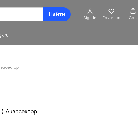
Найти
Sign In
Favorites
Cart
k.ru
квасектор
L) Аквасектор