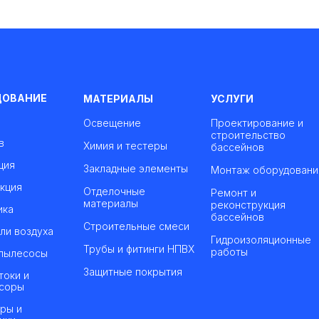
ДОВАНИЕ
МАТЕРИАЛЫ
УСЛУГИ
Освещение
Проектирование и
строительство
в
Химия и тестеры
бассейнов
ция
Закладные элементы
Монтаж оборудовани
кция
Отделочные
Ремонт и
материалы
реконструкция
ика
бассейнов
Строительные смеси
ли воздуха
Гидроизоляционные
Трубы и фитинги НПВХ
работы
пылесосы
Защитные покрытия
токи и
соры
ры и