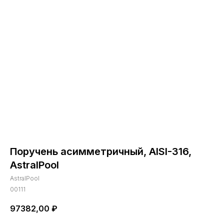
Поручень асимметричный, AISI-316,
AstralPool
AstralPool
00111
97382,00
₽