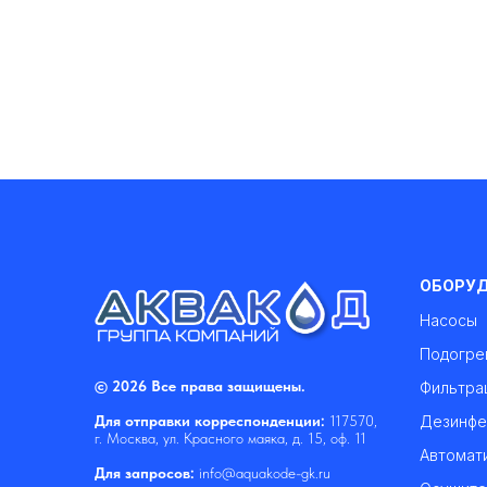
ОБОРУ
Насосы
Подогре
© 2026 Все права защищены.
Фильтра
Дезинфе
Для отправки корреспонденции:
117570,
г. Москва, ул. Красного маяка, д. 15, оф. 11
Автомат
Для запросов:
info@aquakode-gk.ru