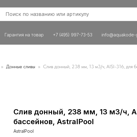
Гарантия на товар
+7 (495) 997-73-53
info@aquakode-g
Донные сливы
Слив донный, 238 мм, 13 м3/ч, AISI-316, для 
Слив донный, 238 мм, 13 м3/ч, A
бассейнов, AstralPool
AstralPool