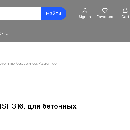
Найти
Sign In
Favorites
Cart
k.ru
бетонных бассейнов, AstralPool
ISI-316, для бетонных