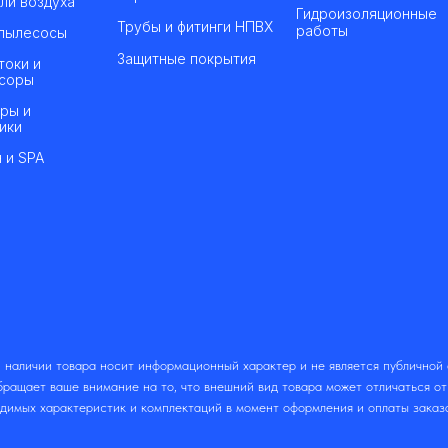
ли воздуха
Гидроизоляционные
Трубы и фитинги НПВХ
работы
пылесосы
Защитные покрытия
токи и
соры
ры и
ики
 и SPA
 наличии товара носит информационный характер и не является публичной
ращает ваше внимание на то, что внешний вид товара может отличаться о
одимых характеристик и комплектаций в момент оформления и оплаты заказ