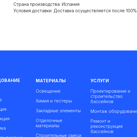
Cтрана производства: Испания
Условия доставки: Доставка осуществляется после 100
ДОВАНИЕ
МАТЕРИАЛЫ
УСЛУГИ
Освещение
Проектирование и
строительство
в
Химия и тестеры
бассейнов
ция
Закладные элементы
Монтаж оборудовани
кция
Отделочные
Ремонт и
материалы
реконструкция
ика
бассейнов
Строительные смеси