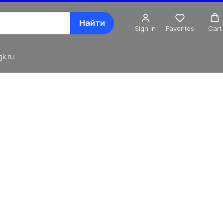
Найти
Sign In
Favorites
Cart
k.ru