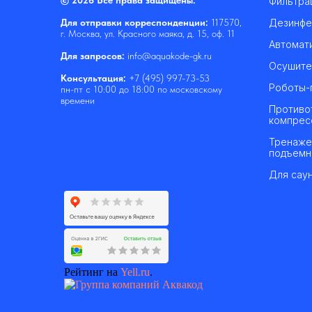
© 2026 Все права защищены.
Фильтра
Дезинфе
Для отправки корреспонденции:
117570,
г. Москва, ул. Красного маяка, д. 15, оф. 11
Автомат
Для запросов:
info@aquakode-gk.ru
Осушите
Консультация:
+7 (495) 997-73-53
Роботы-
пн-пт с 10:00 до 18:00 по московскому
времени
Противо
компрес
Тренаже
подъемн
Для саун
Рейтинг на
Yell.ru
.