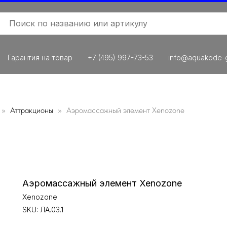
Гарантия на товар
+7 (495) 997-73-53
info@aquakode-g
Аттракционы
Аэромассажный элемент Xenozone
Аэромассажный элемент Xenozone
Xenozone
SKU:
ЛА.03.1