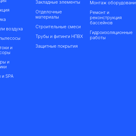
ция
Закладные элементы
Монтаж оборудовани
кция
Отделочные
Ремонт и
материалы
реконструкция
ика
бассейнов
Строительные смеси
ли воздуха
Гидроизоляционные
Трубы и фитинги НПВХ
работы
пылесосы
Защитные покрытия
токи и
соры
ры и
ики
 и SPA