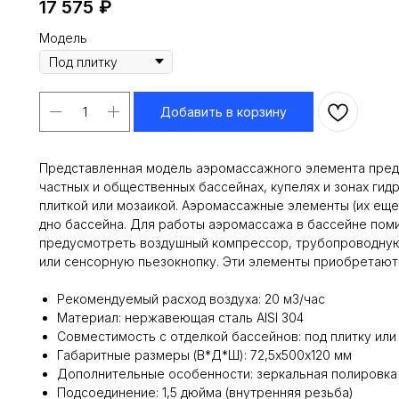
17 575
₽
Модель
Добавить в корзину
Представленная модель аэромассажного элемента предн
частных и общественных бассейнах, купелях и зонах ги
плиткой или мозаикой. Аэромассажные элементы (их еще
дно бассейна. Для работы аэромассажа в бассейне пом
предусмотреть воздушный компрессор, трубопроводную 
или сенсорную пьезокнопку. Эти элементы приобретают
Рекомендуемый расход воздуха: 20 м3/час
Материал: нержавеющая сталь AISI 304
Совместимость с отделкой бассейнов: под плитку или
Габаритные размеры (В*Д*Ш): 72,5х500х120 мм
Дополнительные особенности: зеркальная полировка
Подсоединение: 1,5 дюйма (внутренняя резьба)