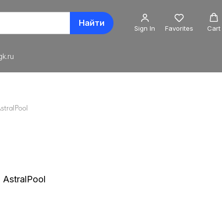
Найти
Sign In
Favorites
Cart
k.ru
stralPool
 AstralPool