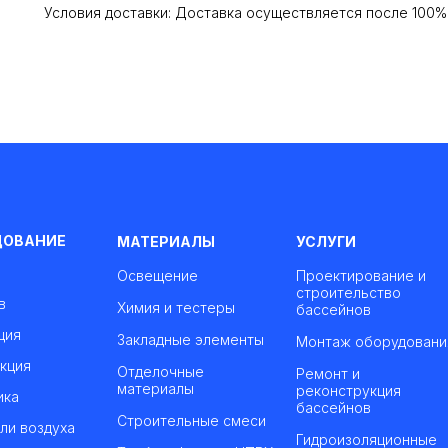
Условия доставки: Доставка осуществляется после 100
ДОВАНИЕ
МАТЕРИАЛЫ
УСЛУГИ
Освещение
Проектирование и
строительство
в
Химия и тестеры
бассейнов
ция
Закладные элементы
Монтаж оборудовани
кция
Отделочные
Ремонт и
материалы
реконструкция
ика
бассейнов
Строительные смеси
ли воздуха
Гидроизоляционные