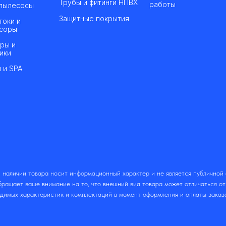
Трубы и фитинги НПВХ
работы
пылесосы
Защитные покрытия
токи и
соры
ры и
ики
 и SPA
 наличии товара носит информационный характер и не является публичной
ращает ваше внимание на то, что внешний вид товара может отличаться о
одимых характеристик и комплектаций в момент оформления и оплаты заказ