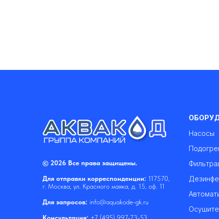
ОБОРУ
Насосы
Подогре
© 2026 Все права защищены.
Фильтра
Дезинфе
Для отправки корреспонденции:
117570,
г. Москва, ул. Красного маяка, д. 15, оф. 11
Автомат
Для запросов:
info@aquakode-gk.ru
Осушите
Консультация:
+7 (495) 997-73-53