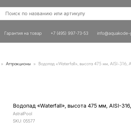
Гарантия на товар
+7 (495) 997-73-53
info@aquakode-g
Аттракционы
Водопад «Waterfall», высота 475 мм, AISI-316, A
Водопад «Waterfall», высота 475 мм, AISI-316,
AstralPool
SKU:
05577