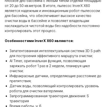
плоское дно бассейна с любым типом отделки площадью
от 20 до 50 кв.метров. В итоге, пылесос InverX X60
является надежным и инновационным робот-пылесосом
для бассейна, что обеспечивает высокое качество
очистки воды в бассейне и позволяет владельцам
наслаждаться чистотой воды без надобности постоянно
контролировать этот процесс.
Особенностями InverX X60 являются:
Запатентованная интеллектуальная система 3D S path
для построения эффективного маршрута очистки;
AI Timer, оригинальная функция, позволяющая
заряжать робот 1 раз в 2 недели, планируя цикл
очистки;
Инфракрасные датчики, определяющие расстояние до
препятствия;
Датчик воды, позволяющий контролировать уровень
робота для очистки ватерлинии.
Запрограммированная траектория движения: S
траектория
Время работы, ч: 6