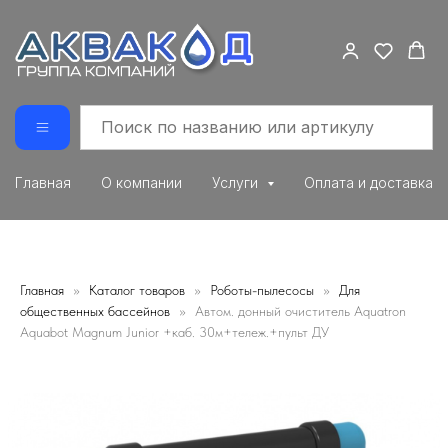
Главная
О компании
Услуги
Оплата и доставка
Главная
Каталог товаров
Роботы-пылесосы
Для
общественных бассейнов
Автом. донный очиститель Aquatron
Aquabot Magnum Junior +каб. 30м+тележ.+пульт ДУ