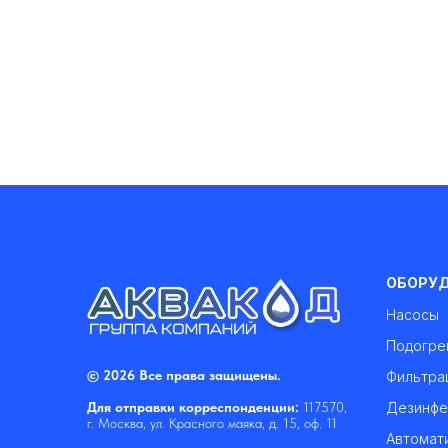
ОБОРУ
Насосы
Подогре
© 2026 Все права защищены.
Фильтра
Дезинфе
Для отправки корреспонденции:
117570,
г. Москва, ул. Красного маяка, д. 15, оф. 11
Автомат