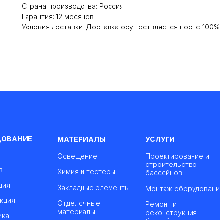
Cтрана производства: Россия
Гарантия: 12 месяцев
Условия доставки: Доставка осуществляется после 100
ДОВАНИЕ
МАТЕРИАЛЫ
УСЛУГИ
Освещение
Проектирование и
строительство
в
Химия и тестеры
бассейнов
ция
Закладные элементы
Монтаж оборудовани
кция
Отделочные
Ремонт и
материалы
реконструкция
ика