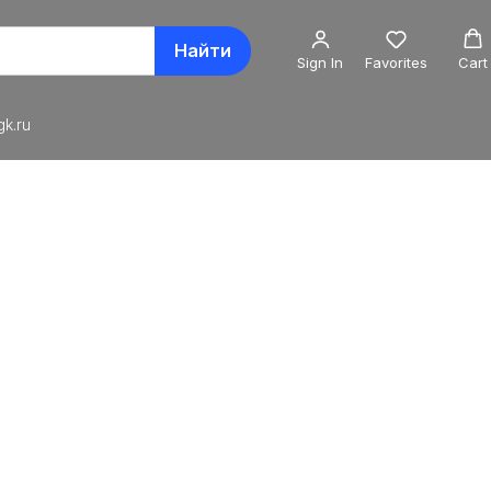
Найти
Sign In
Favorites
Cart
k.ru