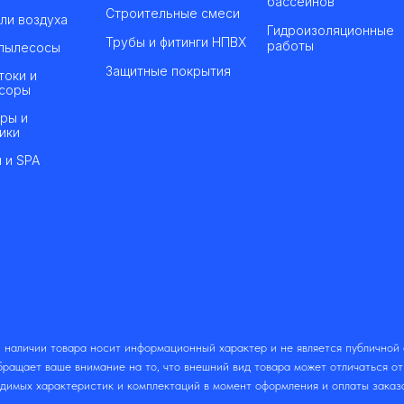
бассейнов
Строительные смеси
ли воздуха
Гидроизоляционные
Трубы и фитинги НПВХ
работы
пылесосы
Защитные покрытия
токи и
соры
ры и
ики
 и SPA
 наличии товара носит информационный характер и не является публичной
ращает ваше внимание на то, что внешний вид товара может отличаться о
одимых характеристик и комплектаций в момент оформления и оплаты заказ