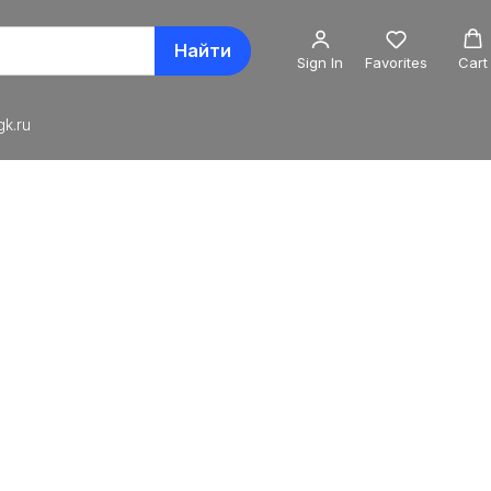
Найти
Sign In
Favorites
Cart
k.ru