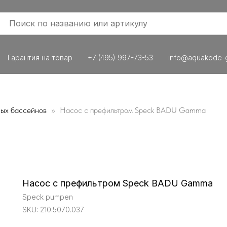
Гарантия на товар
+7 (495) 997-73-53
info@aquakode-g
ных бассейнов
Насос с префильтром Speck BADU Gamma
Насос с префильтром Speck BADU Gamma
Speck pumpen
SKU:
210.5070.037