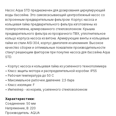
Насос Aqua STD предназначен для дозирования циркулирующей
воды бассейна. Это самовсасывающий центробежный насос со
встроенным предварительным фильтром. Корпус насоса и
кольцевая гайка предварительного фильтра изготовлены из
полипропилена, армированного стекловолокном. Крышка
предварительного фильтра из прозрачного ПВХ, уплотнительное
кольцо корпуса насоса из витона. Армирующие винты и кольцевые
гайки из стали AISI 304, корпус двигателя из алюминия. Высокое
качество сборки и оптимальные показатели производительности
станут решающим фактором при покупке насоса для бассейна Aqua
STD.
• Корпус насоса и кольцевая гайка из усиленного технополимера
• Класс защиты мотора и распределительной коробки: IP55
• Рабочая температура до 50 С
• Максимальное рабочее давление: 2,5 бара
• Класс изоляции: F
• Импеллер - из норила, усиленного стекловолокном
Характеристики:
Cоединение: 50 мм
Напряжение, В: 220
Производитель: AQUA