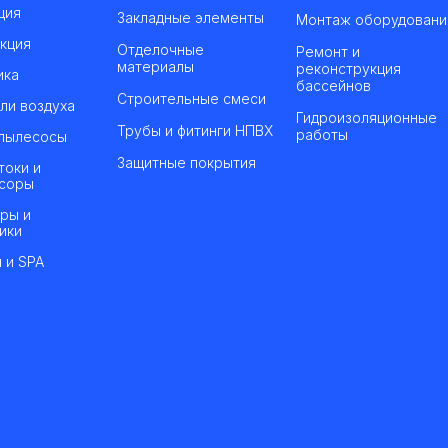
ция
Закладные элементы
Монтаж оборудовани
кция
Отделочные
Ремонт и
материалы
реконструкция
ика
бассейнов
Строительные смеси
ли воздуха
Гидроизоляционные
Трубы и фитинги НПВХ
работы
пылесосы
Защитные покрытия
токи и
соры
ры и
ики
 и SPA