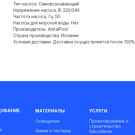
Тип насоса: Самовсасывающий
Напряжение насоса, В: 220/240
Частота насоса, Гц: 50
Насосы для морской воды: Нет
Производитель: AstralPool
Cтрана производства: Испания
Условия доставки: Доставка осуществляется после 100
ДОВАНИЕ
МАТЕРИАЛЫ
УСЛУГИ
Освещение
Проектирование и
строительство
в
Химия и тестеры
бассейнов