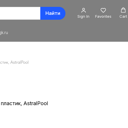
Найти
Sign In
Favorites
Cart
k.ru
стик, AstralPool
 пластик, AstralPool