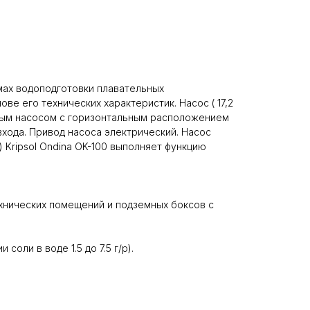
мах водоподготовки плавательных
ве его технических характеристик. Насос ( 17,2
чатым насосом с горизонтальным расположением
входа. Привод насоса электрический. Насос
) Kripsol Ondina ОK-100 выполняет функцию
хнических помещений и подземных боксов с
оли в воде 1.5 до 7.5 г/р).