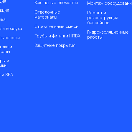
ция
Закладные элементы
Монтаж оборудовани
кция
Отделочные
Ремонт и
материалы
реконструкция
ика
бассейнов
Строительные смеси
ли воздуха
Гидроизоляционные
Трубы и фитинги НПВХ
работы
пылесосы
Защитные покрытия
токи и
соры
ры и
ики
 и SPA