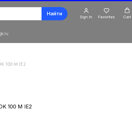
Найти
Sign In
Favorites
Cart
k.ru
OK 100 M IE2
/OK 100 M IE2