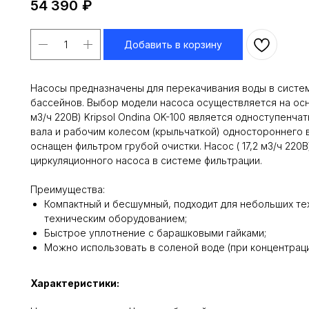
54 390
₽
Добавить в корзину
Насосы предназначены для перекачивания воды в систе
бассейнов. Выбор модели насоса осуществляется на осно
м3/ч 220В) Kripsol Ondina ОK-100 является одноступен
вала и рабочим колесом (крыльчаткой) одностороннего 
оснащен фильтром грубой очистки. Насос ( 17,2 м3/ч 220В
циркуляционного насоса в системе фильтрации.
Преимущества:
Компактный и бесшумный, подходит для небольших те
техническим оборудованием;
Быстрое уплотнение с барашковыми гайками;
Можно использовать в соленой воде (при концентрации с
Характеристики: