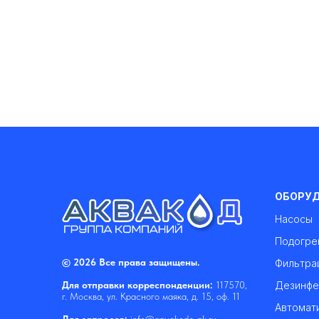
ОБОРУ
Насосы
Подогре
© 2026 Все права защищены.
Фильтра
Дезинфе
Для отправки корреспонденции:
117570,
г. Москва, ул. Красного маяка, д. 15, оф. 11
Автомат