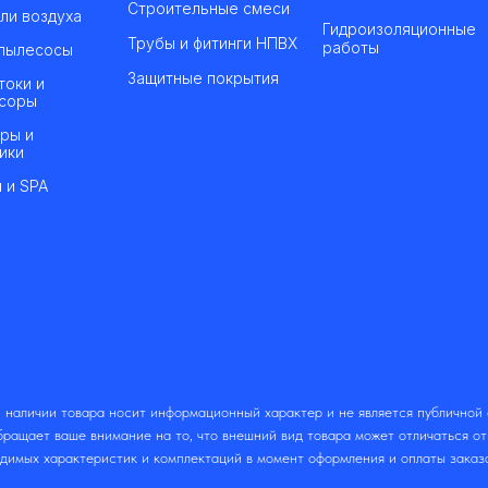
Строительные смеси
ли воздуха
Гидроизоляционные
Трубы и фитинги НПВХ
работы
пылесосы
Защитные покрытия
токи и
соры
ры и
ики
 и SPA
 наличии товара носит информационный характер и не является публичной
ращает ваше внимание на то, что внешний вид товара может отличаться о
одимых характеристик и комплектаций в момент оформления и оплаты заказ