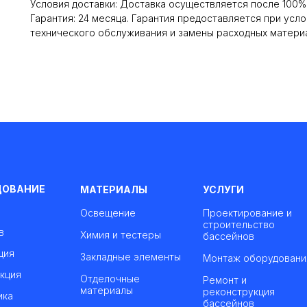
Условия доставки: Доставка осуществляется после 100
Гарантия: 24 месяца. Гарантия предоставляется при ус
технического обслуживания и замены расходных матери
ДОВАНИЕ
МАТЕРИАЛЫ
УСЛУГИ
Освещение
Проектирование и
строительство
в
Химия и тестеры
бассейнов
ция
Закладные элементы
Монтаж оборудовани
кция
Отделочные
Ремонт и
материалы
реконструкция
ика
бассейнов