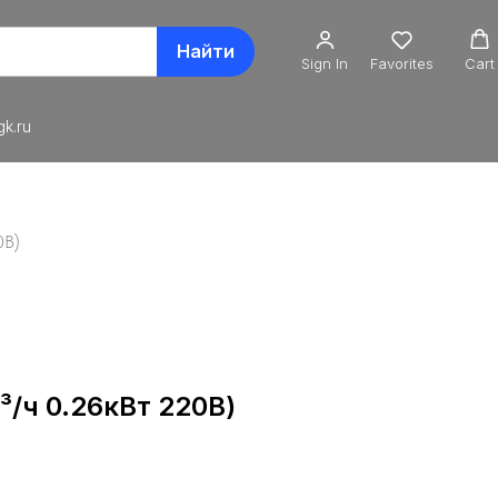
Найти
Sign In
Favorites
Cart
k.ru
0В)
/ч 0.26кВт 220В)