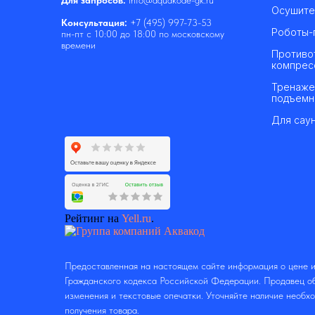
Для запросов:
info@aquakode-gk.ru
Осушите
Консультация:
+7 (495) 997-73-53
Роботы-
пн-пт с 10:00 до 18:00 по московскому
времени
Противо
компрес
Тренаже
подъемн
Для саун
Рейтинг на
Yell.ru
.
Предоставленная на настоящем сайте информация о цене и
Гражданского кодекса Российской Федерации. Продавец об
изменения и текстовые опечатки. Уточняйте наличие необх
получения товара.