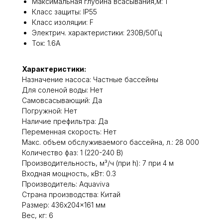
Максимальная глубина всасывания,м: 1
Класс защиты: IP55
Класс изоляции: F
Электрич. характеристики: 230B/50Гц
Ток: 1.6А
Характеристики:
Назначение насоса: Частные бассейны
Для соленой воды: Нет
Самовсасывающий: Да
Погружной: Нет
Наличие префильтра: Да
Переменная скорость: Нет
Макс. объем обслуживаемого бассейна, л.: 28 000
Количество фаз: 1 (220-240 В)
Производительность, м³/ч (при h): 7 при 4 м
Входная мощность, кВт: 0.3
Производитель: Aquaviva
Cтрана производства: Китай
Размер: 436x204x161 мм
Вес, кг: 6