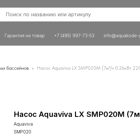
Гарантия на товар
+7 (495) 997-73-53
info@aquakode-g
ных бассейнов
Насос Aquaviva LX SMP020M (7м³/ч 0.26кВт 22
Насос Aquaviva LX SMP020M (7м³
Aquaviva
SMP020