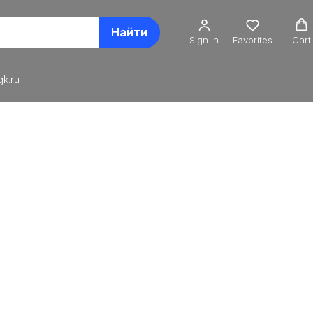
Найти
Sign In
Favorites
Cart
k.ru