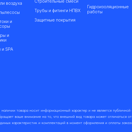
Строительные смеси
ли воздуха
Гидроизоляционные
Трубы и фитинги НПВХ
работы
пылесосы
Защитные покрытия
токи и
соры
ры и
ики
 и SPA
 наличии товара носит информационный характер и не является публичной
ращает ваше внимание на то, что внешний вид товара может отличаться о
одимых характеристик и комплектаций в момент оформления и оплаты заказ