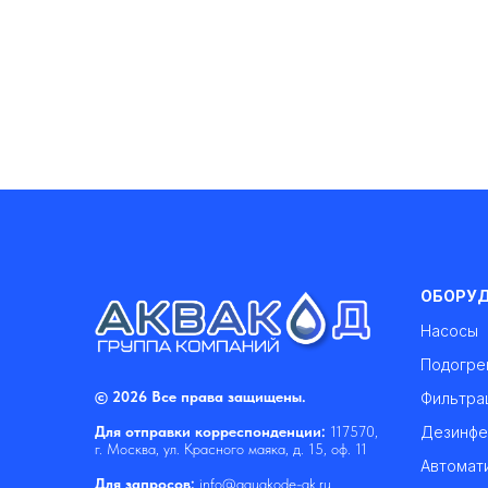
ОБОРУ
Насосы
Подогре
© 2026 Все права защищены.
Фильтра
Дезинфе
Для отправки корреспонденции:
117570,
г. Москва, ул. Красного маяка, д. 15, оф. 11
Автомат
Для запросов:
info@aquakode-gk.ru