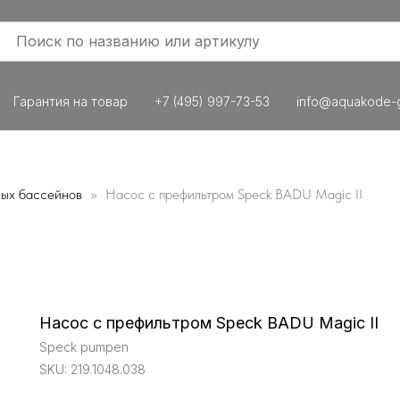
Гарантия на товар
+7 (495) 997-73-53
info@aquakode-g
ных бассейнов
Насос с префильтром Speck BADU Magic II
Насос с префильтром Speck BADU Magic II
Speck pumpen
SKU:
219.1048.038