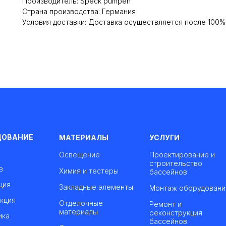
Производитель: Speck pumpen
Cтрана производства: Германия
Условия доставки: Доставка осуществляется после 100
ДОВАНИЕ
МАТЕРИАЛЫ
УСЛУГИ
Освещение
Проектирование и
строительство
в
Химия и тестеры
бассейнов
ция
Закладные элементы
Монтаж оборудовани
кция
Отделочные
Ремонт и
материалы
реконструкция
ика
бассейнов