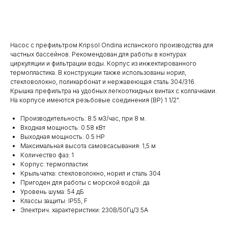
Добавить в корзину
Насос с префильтром Kripsol Ondina испанского производства для
частных бассейнов. Рекомендован для работы в контурах
циркуляции и фильтрации воды. Корпус из инжектированного
термопластика. В конструкции также использованы норил,
стекловолокно, поликарбонат и нержавеющая сталь 304/316.
Крышка префильтра на удобных легкооткидных винтах с колпачками.
На корпусе имеются резьбовые соединения (ВР) 1 1/2".
Производительность: 8.5 м3/час, при 8 м.
Входная мощность: 0.58 кВт
Выходная мощность: 0.5 HP
Максимальная высота самовсасывания: 1,5 м
Количество фаз: 1
Корпус: термопластик
Крыльчатка: стекловолокно, норил и сталь 304
Пригоден для работы с морской водой: да
Уровень шума: 54 дБ
Классы защиты: IP55, F
Электрич. характеристики: 230B/50Гц/3.5А