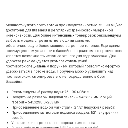
Добавить в корзину
Мощность узкого противотока производительностью 75 - 90 м3/час
достаточна для плавания и регулярных тренировок умеренной
интенсивности. Для более интенсивных тренировок рекомендуем
выбрать модель с тремя нагнетающими соплами,
обеспечивающую более мощное встречное течение. Еще одним
преимуществом установки в бассейне встраиваемого противотока
является возможность использовать его для гидромассажа. Для
удобства рекомендуется укомплектовать узкий
противоток специальным поручнем, который позволит комфортно
удерживаться в потоке воды. Поручень можно установить над
противотоком, смонтировав его непосредственно в борт
бассейна.
Рекомендуемый расход воды: 75 - 90 м3/час
Габаритные размеры: лицевая панель ‒ 545х157 мм, общий
габарит ‒ 545х298,6х253 мм
Присоединение водной магистрали: 2 1/2" (наружная резьба)
Присоединение магистрали подмеса воздуха: 1/2" (внутренняя
резьба)
Управление: встроенная сенсорная пьезокнопка
Вывод кабеля пъезокнопки: 1/2" (наружняя резьба)