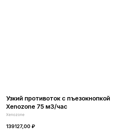
Узкий противоток c пъезокнопкой
Xenozone 75 м3/час
Xenozone
139127,00
₽