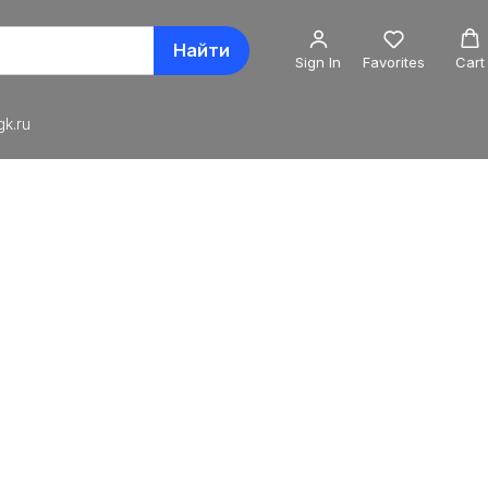
Найти
Sign In
Favorites
Cart
k.ru