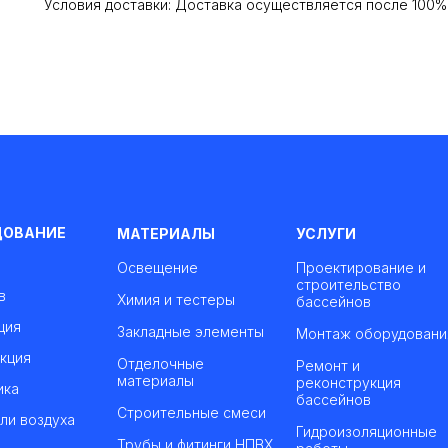
Условия доставки: Доставка осуществляется после 100
ДОВАНИЕ
МАТЕРИАЛЫ
УСЛУГИ
Освещение
Проектирование и
строительство
в
Химия и тестеры
бассейнов
ция
Закладные элементы
Монтаж оборудовани
кция
Отделочные
Ремонт и
материалы
реконструкция
ика
бассейнов
Строительные смеси
ли воздуха
Гидроизоляционные
Трубы и фитинги НПВХ