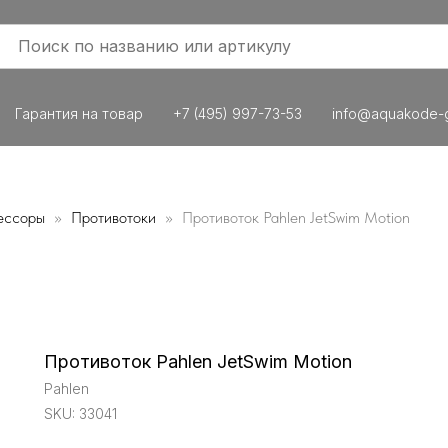
Гарантия на товар
+7 (495) 997-73-53
info@aquakode-g
ессоры
Противотоки
Противоток Pahlen JetSwim Motion
Противоток Pahlen JetSwim Motion
Pahlen
SKU:
33041