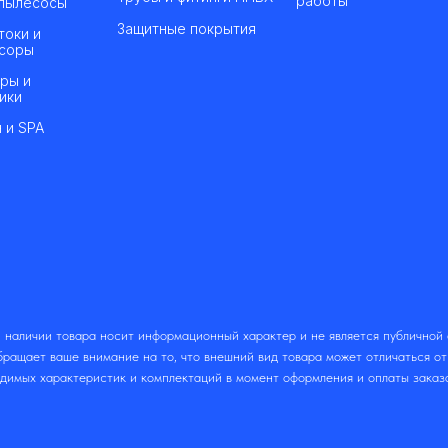
работы
пылесосы
Защитные покрытия
токи и
соры
ры и
ики
 и SPA
 наличии товара носит информационный характер и не является публичной
ращает ваше внимание на то, что внешний вид товара может отличаться о
одимых характеристик и комплектаций в момент оформления и оплаты заказ