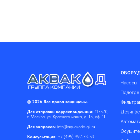
ОБОРУ
Насосы
Подогре
© 2026 Все права защищены.
Фильтра
Дезинфе
Для отправки корреспонденции:
117570,
г. Москва, ул. Красного маяка, д. 15, оф. 11
Автомат
Для запросов:
info@aquakode-gk.ru
Осушите
Консультация:
+7 (495) 997-73-53