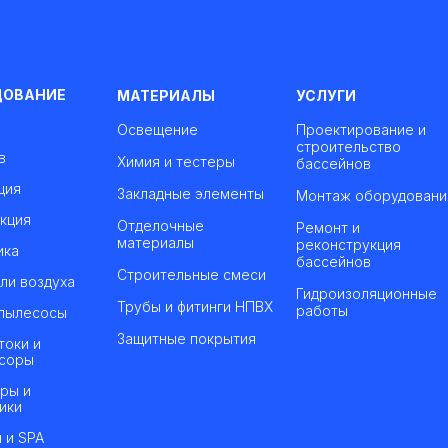
ДОВАНИЕ
МАТЕРИАЛЫ
УСЛУГИ
Освещение
Проектирование и
строительство
в
Химия и тестеры
бассейнов
ция
Закладные элементы
Монтаж оборудовани
кция
Отделочные
Ремонт и
материалы
реконструкция
ика
бассейнов
Строительные смеси
ли воздуха
Гидроизоляционные
Трубы и фитинги НПВХ
работы
пылесосы
Защитные покрытия
токи и
соры
ры и
ики
 и SPA