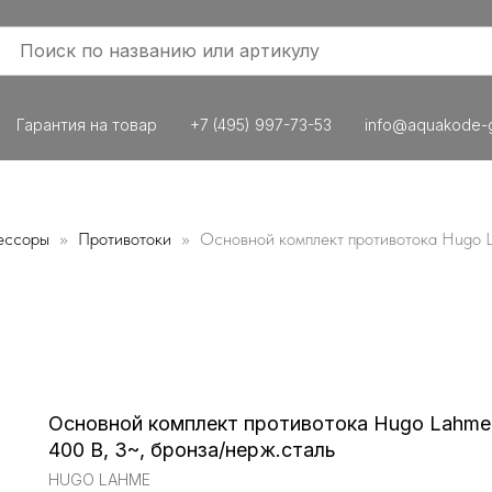
Гарантия на товар
+7 (495) 997-73-53
info@aquakode-g
ессоры
Противотоки
Основной комплект противотока Hugo Lah
Основной комплект противотока Hugo Lahme "T
400 В, 3~, бронза/нерж.сталь
HUGO LAHME