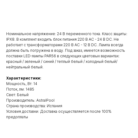
Добавить в корзину
Номинальное напряжение: 24 В переменного тока. Класс защиты:
IPX8. В комплект входить блок питания 220 В AC - 24 В DC. Не
работает с трансформаторами 220 В AC - 12 В DC. Лампа всегда
должна быть погружена в воду. Под заказ, имеется возможность
поставки LED-лампы PAR56 в следующих цветовых вариантах:
красный / зеленый / синий / теплый белый / холодный белый/
нейтральный белый.
Характеристики:
Мощность, Вт: 14
Поток, лм: 1485
Свет: Белый
Производитель: AstralPool
Cтрана производства: Испания
Условия доставки: Доставка осуществляется после 100%
предоплаты