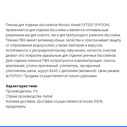
Добавить в корзину
Пленка для отделки бассейнов Mosaic Китай FXT007 (РУЛОН)
применяется для отделки бассейна и является оптимальным
решением как для нового, так и для требующего ремонта бассейна.
Пленка ПВХ имеет антимикробные свойства и обеспечивает защиту
от образования водорослей, а также бактерий и вирусов.
Устойчивость к ультрафиолетовому излучению, легкости очистки
делают это покрытие идеальным для отделки уличных бассейнов.
Для отделки пленкой ПВХ потребуются комплектующие: полоса
крепежная, уголок крепежный, утеплитель, прозрачный
уплотнитель швов, шуруп 6х40 с дюбелем (забивной). Цена указана
за РУЛОН. Продажа осуществляется только рулонами.
Характеристики:
Производитель: FX
Cтрана производства: Китай
Условия доставки: Доставка осуществляется после 100%
предоплаты