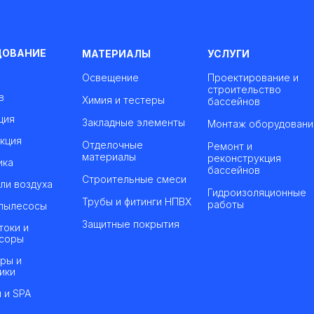
ДОВАНИЕ
МАТЕРИАЛЫ
УСЛУГИ
Освещение
Проектирование и
строительство
в
Химия и тестеры
бассейнов
ция
Закладные элементы
Монтаж оборудовани
кция
Отделочные
Ремонт и
материалы
реконструкция
ика
бассейнов
Строительные смеси
ли воздуха
Гидроизоляционные
Трубы и фитинги НПВХ
работы
пылесосы
Защитные покрытия
токи и
соры
ры и
ики
 и SPA