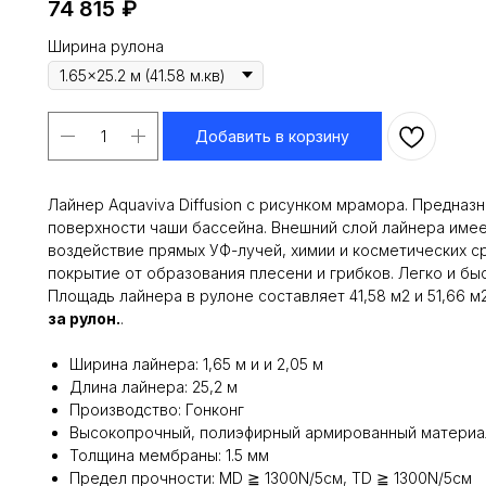
74 815
₽
Ширина рулона
Добавить в корзину
Лайнер Aquaviva Diffusion с рисунком мрамора. Предназ
поверхности чаши бассейна. Внешний слой лайнера име
воздействие прямых УФ-лучей, химии и косметических с
покрытие от образования плесени и грибков. Легко и бы
Площадь лайнера в рулоне составляет 41,58 м2 и 51,66 м
за рулон.
.
Ширина лайнера: 1,65 м и и 2,05 м
Длина лайнера: 25,2 м
Производство: Гонконг
Высокопрочный, полиэфирный армированный материа
Толщина мембраны: 1.5 мм
Предел прочности: MD ≧ 1300N/5см, TD ≧ 1300N/5см