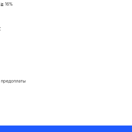
 ≧ 16%
℃
% предоплаты