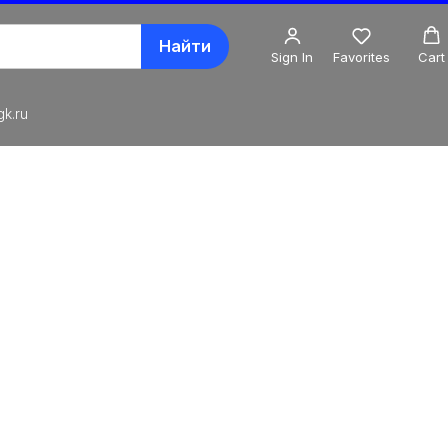
Найти
Sign In
Favorites
Cart
k.ru