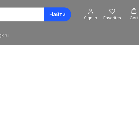
Найти
Sign In
Favorites
Cart
k.ru