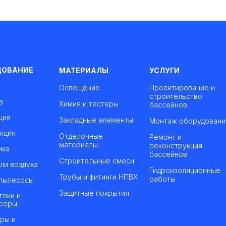
ДОВАНИЕ
МАТЕРИАЛЫ
УСЛУГИ
Освещение
Проектирование и
строительство
в
Химия и тестеры
бассейнов
ция
Закладные элементы
Монтаж оборудовани
кция
Отделочные
Ремонт и
материалы
реконструкция
ика
бассейнов
Строительные смеси
ли воздуха
Гидроизоляционные
Трубы и фитинги НПВХ
работы
пылесосы
Защитные покрытия
токи и
соры
ры и