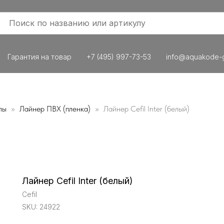
Гарантия на товар
+7 (495) 997-73-53
info@aquakode-g
лы
Лайнер ПВХ (пленка)
Лайнер Cefil Inter (белый)
Лайнер Cefil Inter (белый)
Cefil
SKU:
24922