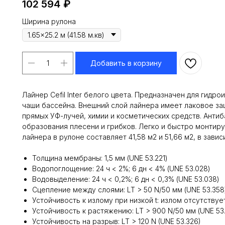
102 594
₽
Ширина рулона
Добавить в корзину
Лайнер Cefil Inter белого цвета. Предназначен для гидр
чаши бассейна. Внешний слой лайнера имеет лаковое з
прямых УФ-лучей, химии и косметических средств. Анти
образования плесени и грибков. Легко и быстро монтиру
лайнера в рулоне составляет 41,58 м2 и 51,66 м2, в зав
Толщина мембраны: 1,5 мм (UNE 53.221)
Водопоглощение: 24 ч < 2%; 6 дн < 4% (UNE 53.028)
Водовыделение: 24 ч < 0,2%; 6 дн < 0,3% (UNE 53.038)
Сцепление между слоями: LT > 50 N/50 мм (UNE 53.358
Устойчивость к излому при низкой t: излом отсутствует
Устойчивость к растяжению: LT > 900 N/50 мм (UNE 53.
Устойчивость на разрыв: LT > 120 N (UNE 53.326)