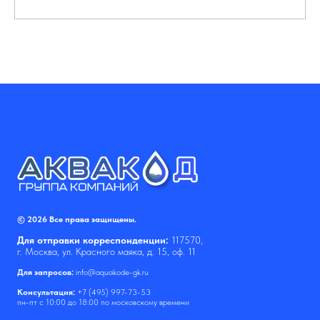
© 2026 Все права защищены.
Для отправки корреспонденции:
117570,
г. Москва, ул. Красного маяка, д. 15, оф. 11
Для запросов:
info@aquakode-gk.ru
Консультация:
+7 (495) 997-73-53
пн-пт с 10:00 до 18:00 по московскому времени