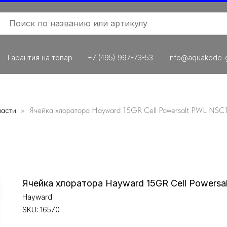
Гарантия на товар
+7 (495) 997-73-53
info@aquakode-g
части
Ячейка хлоратора Hayward 15GR Cell Powersalt PWL NS
Ячейка хлоратора Hayward 15GR Cell Powers
Hayward
SKU:
16570