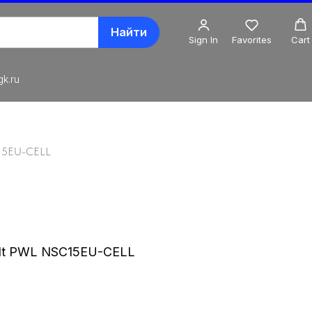
Найти
Sign In
Favorites
Cart
k.ru
C15EU-CELL
alt PWL NSC15EU-CELL