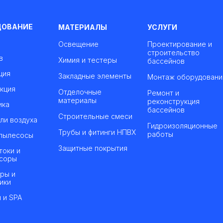
ДОВАНИЕ
МАТЕРИАЛЫ
УСЛУГИ
Освещение
Проектирование и
строительство
в
Химия и тестеры
бассейнов
ция
Закладные элементы
Монтаж оборудовани
кция
Отделочные
Ремонт и
материалы
реконструкция
ика
бассейнов
Строительные смеси
ли воздуха
Гидроизоляционные
Трубы и фитинги НПВХ
работы
пылесосы
Защитные покрытия
токи и
соры
ры и
ики
 и SPA