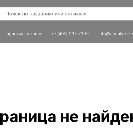
Гарантия на товар
+7 (495) 997-73-53
info@aquakode-g
раница не найде