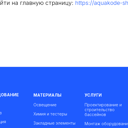
йти на главную страницу:
https://aquakode-s
ДОВАНИЕ
МАТЕРИАЛЫ
УСЛУГИ
Освещение
Проектирование и
строительство
в
Химия и тестеры
бассейнов
ция
Закладные элементы
Монтаж оборудовани