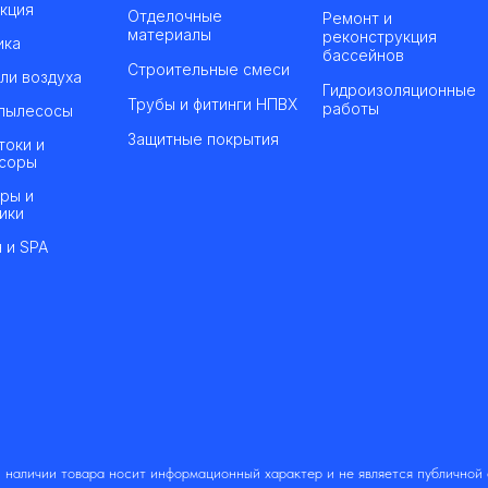
кция
Отделочные
Ремонт и
материалы
реконструкция
ика
бассейнов
Строительные смеси
ли воздуха
Гидроизоляционные
Трубы и фитинги НПВХ
работы
пылесосы
Защитные покрытия
токи и
соры
ры и
ики
 и SPA
 наличии товара носит информационный характер и не является публичной