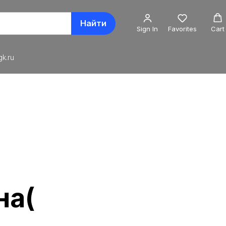
Найти
Sign In
Favorites
Cart
k.ru
на(