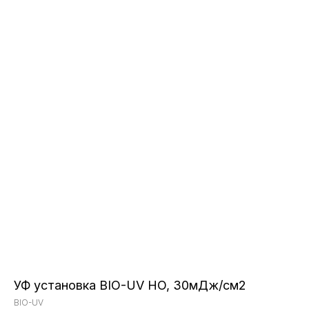
УФ установка BIO-UV HO, 30мДж/см2
BIO-UV