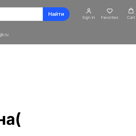
Найти
Sign In
Favorites
Cart
k.ru
на(