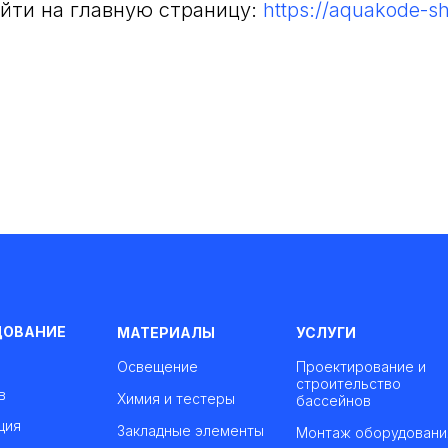
йти на главную страницу:
https://aquakode-s
ДОВАНИЕ
МАТЕРИАЛЫ
УСЛУГИ
Освещение
Проектирование и
строительство
в
Химия и тестеры
бассейнов
ция
Закладные элементы
Монтаж оборудовани