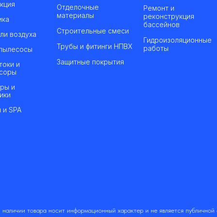
кция
Отделочные
Ремонт и
материалы
реконструкция
ика
бассейнов
Строительные смеси
ли воздуха
Гидроизоляционные
Трубы и фитинги НПВХ
работы
пылесосы
Защитные покрытия
токи и
соры
ры и
ики
 и SPA
 наличии товара носит информационный характер и не является публичной