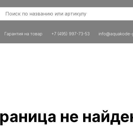
Гарантия на товар
+7 (495) 997-73-53
info@aquakode-g
раница не найде