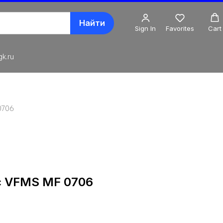
Найти
Sign In
Favorites
Cart
k.ru
0706
c VFMS MF 0706