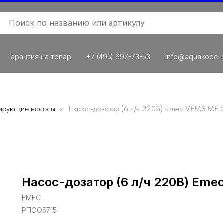
Гарантия на товар
+7 (495) 997-73-53
info@aquakode-g
ирующие насосы
Насос-дозатор (6 л/ч 220В) Emec VFMS MF 
Насос-дозатор (6 л/ч 220В) Eme
EMEC
РПОО5715