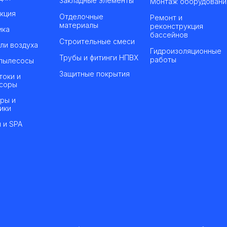
Закладные элементы
Монтаж оборудовани
кция
Отделочные
Ремонт и
материалы
реконструкция
ика
бассейнов
Строительные смеси
ли воздуха
Гидроизоляционные
Трубы и фитинги НПВХ
работы
пылесосы
Защитные покрытия
токи и
соры
ры и
ики
 и SPA