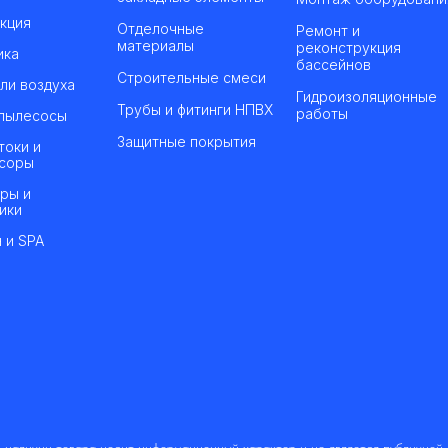
кция
Отделочные
Ремонт и
материалы
реконструкция
ика
бассейнов
Строительные смеси
ли воздуха
Гидроизоляционные
Трубы и фитинги НПВХ
работы
пылесосы
Защитные покрытия
токи и
соры
ры и
ики
 и SPA
 наличии товара носит информационный характер и не является публичной