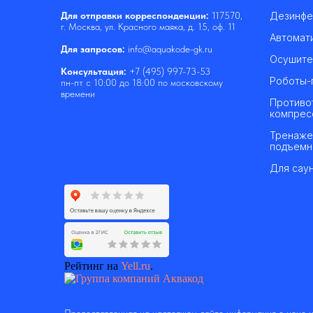
Дезинфе
Для отправки корреспонденции:
117570,
г. Москва, ул. Красного маяка, д. 15, оф. 11
Автомат
Для запросов:
info@aquakode-gk.ru
Осушите
Консультация:
+7 (495) 997-73-53
Роботы-
пн-пт с 10:00 до 18:00 по московскому
времени
Противо
компрес
Тренаже
подъемн
Для саун
Рейтинг на
Yell.ru
.
Предоставленная на настоящем сайте информация о цене и