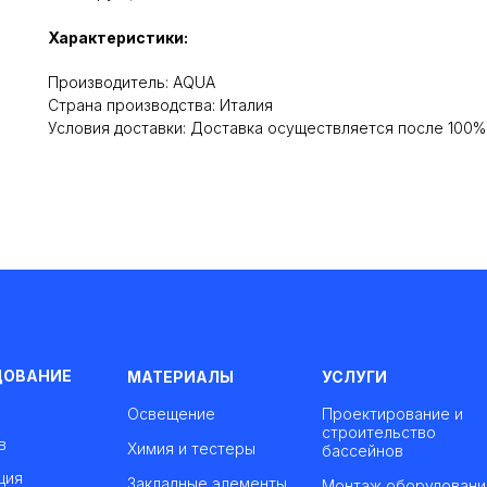
Характеристики:
Производитель: AQUA
Cтрана производства: Италия
Условия доставки: Доставка осуществляется после 100
ДОВАНИЕ
МАТЕРИАЛЫ
УСЛУГИ
Освещение
Проектирование и
строительство
в
Химия и тестеры
бассейнов
ция
Закладные элементы
Монтаж оборудовани