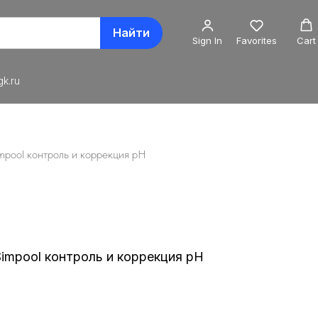
Найти
Sign In
Favorites
Cart
k.ru
mpool контроль и коррекция pH
impool контроль и коррекция pH