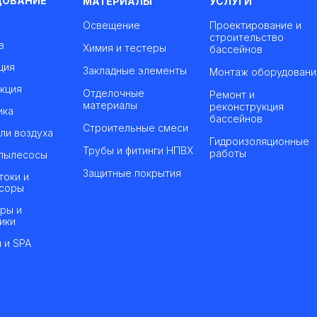
ДОВАНИЕ
МАТЕРИАЛЫ
УСЛУГИ
Освещение
Проектирование и
строительство
в
Химия и тестеры
бассейнов
ция
Закладные элементы
Монтаж оборудовани
кция
Отделочные
Ремонт и
материалы
реконструкция
ика
бассейнов
Строительные смеси
ли воздуха
Гидроизоляционные
Трубы и фитинги НПВХ
работы
пылесосы
Защитные покрытия
токи и
соры
ры и
ики
 и SPA