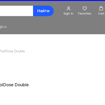
Найти
Sign In
Favorites
Cart
k.ru
PoolDose Double
olDose Double