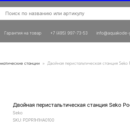
Гарантия на товар
+7 (495) 997-73-53
info@aquakode-g
оматические станции
Двойная перистальтическая станция Seko 
Двойная перистальтическая станция Seko Po
Seko
SKU:
PDPR1H1HA0100