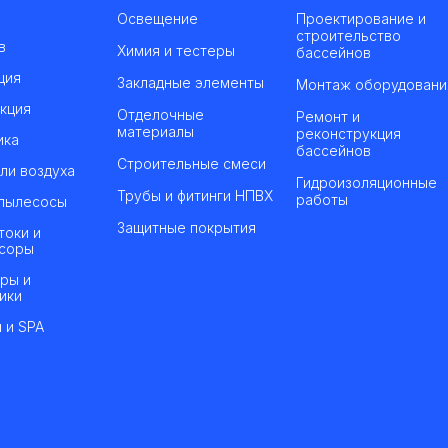
Освещение
Проектирование и
строительство
в
Химия и тестеры
бассейнов
ция
Закладные элементы
Монтаж оборудовани
кция
Отделочные
Ремонт и
материалы
реконструкция
ика
бассейнов
Строительные смеси
ли воздуха
Гидроизоляционные
Трубы и фитинги НПВХ
работы
пылесосы
Защитные покрытия
токи и
соры
ры и
ики
 и SPA