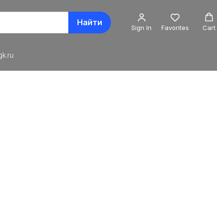
Найти
Sign In
Favorites
Cart
k.ru