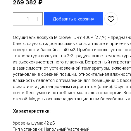
269 382
₽
Добавить в корзину
Осушитель воздуха Microwell DRY 400P (2 л/ч) - предназ
банях, саунах, гидромассажных спа, а так же в прачечны
поверхности бассейна - 40 м2. Прибор используется при
температура воздуха - на 2-3 градуса выше температур
из высококачественного пластика. Встроенный гигроста
в зависимости от установленной температуры, включает
установлен в средней позиции, относительная влажность
влажность является оптимальной для помещений с басс
оснастить и дистанционным гигростатом (опция). Осушите
почти бесшумно и потребляет мало электроэнергии. Возм
стеной. Модель оснащена дистанционным бескабельным 
Характеристики:
Уровень шума: 42 дБ
Тип установки: Напольный/настенный