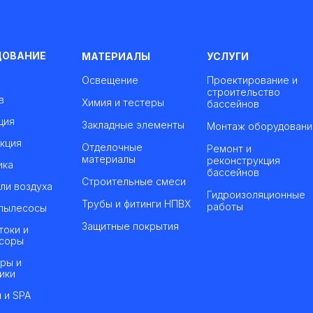
ДОВАНИЕ
МАТЕРИАЛЫ
УСЛУГИ
Освещение
Проектирование и
строительство
в
Химия и тестеры
бассейнов
ция
Закладные элементы
Монтаж оборудовани
кция
Отделочные
Ремонт и
материалы
реконструкция
ика
бассейнов
Строительные смеси
ли воздуха
Гидроизоляционные
Трубы и фитинги НПВХ
работы
пылесосы
Защитные покрытия
токи и
соры
ры и
ики
 и SPA