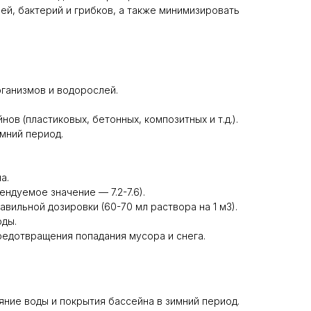
ей, бактерий и грибков, а также минимизировать
ганизмов и водорослей.
ов (пластиковых, бетонных, композитных и т.д.).
мний период.
а.
ндуемое значение — 7.2-7.6).
вильной дозировки (60-70 мл раствора на 1 м3).
оды.
предотвращения попадания мусора и снега.
яние воды и покрытия бассейна в зимний период.