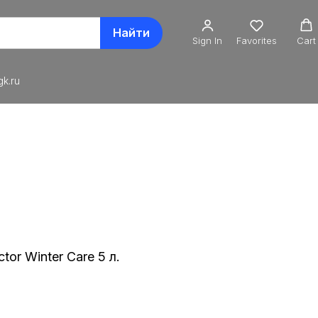
Найти
Sign In
Favorites
Cart
k.ru
r Winter Care 5 л.