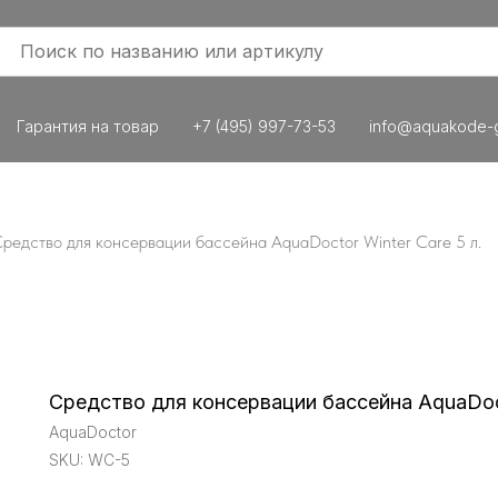
Гарантия на товар
+7 (495) 997-73-53
info@aquakode-g
редство для консервации бассейна AquaDoctor Winter Care 5 л.
Средство для консервации бассейна AquaDocto
AquaDoctor
SKU:
WC-5