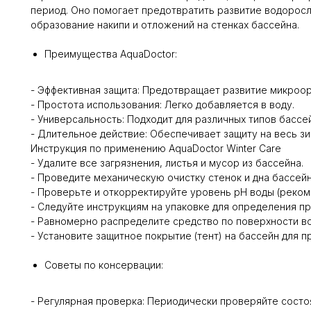
период. Оно помогает предотвратить развитие водоросл
образование накипи и отложений на стенках бассейна.
Преимущества AquaDoctor:
- Эффективная защита: Предотвращает развитие микроор
- Простота использования: Легко добавляется в воду.
- Универсальность: Подходит для различных типов бассейн
- Длительное действие: Обеспечивает защиту на весь зи
Инструкция по применению AquaDoctor Winter Care
- Удалите все загрязнения, листья и мусор из бассейна.
- Проведите механическую очистку стенок и дна бассейн
- Проверьте и откорректируйте уровень pH воды (рекоме
- Следуйте инструкциям на упаковке для определения пра
- Равномерно распределите средство по поверхности в
- Установите защитное покрытие (тент) на бассейн для 
Советы по консервации:
- Регулярная проверка: Периодически проверяйте состо