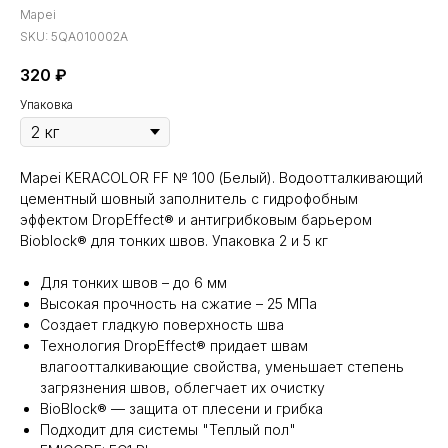
Mapei
SKU:
5QA010002A
320
₽
Упаковка
Mapei KERACOLOR FF № 100 (Белый). Водоотталкивающий
цементный шовный заполнитель с гидрофобным
эффектом DropEffect® и антигрибковым барьером
Bioblock® для тонких швов. Упаковка 2 и 5 кг
Для тонких швов – до 6 мм
Высокая прочность на сжатие – 25 МПа
Создает гладкую поверхность шва
Технология DropEffect® придает швам
влагоотталкивающие свойства, уменьшает степень
загрязнения швов, облегчает их очистку
BioBlock® — защита от плесени и грибка
Подходит для системы "Теплый пол"