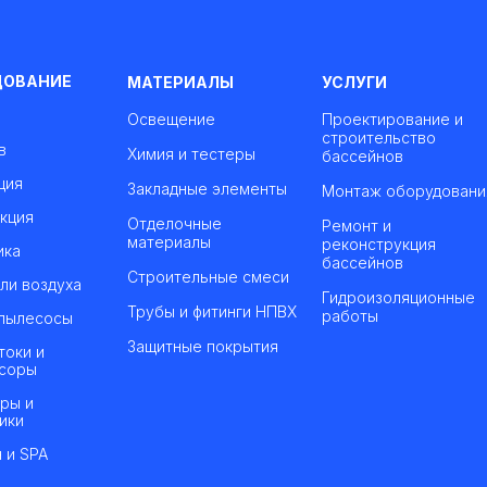
ДОВАНИЕ
МАТЕРИАЛЫ
УСЛУГИ
Освещение
Проектирование и
строительство
в
Химия и тестеры
бассейнов
ция
Закладные элементы
Монтаж оборудовани
кция
Отделочные
Ремонт и
материалы
реконструкция
ика
бассейнов
Строительные смеси
ли воздуха
Гидроизоляционные
Трубы и фитинги НПВХ
работы
пылесосы
Защитные покрытия
токи и
соры
ры и
ики
 и SPA