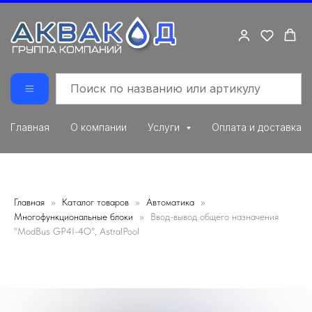
Главная
О компании
Услуги
Оплата и доставка
Главная
Каталог товаров
Автоматика
Многофункциональные блоки
Ввод-вывод общего назначения
"ModBus GP4I-4O", AstralPool